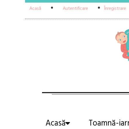
Acasă
Autentificare
Înregistrare
Acasă
Toamnă-iar