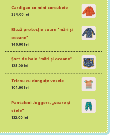
Cardigan cu mini curcubeie
224.00
lei
Bluză protecție soare "mări și
oceane"
140.00
lei
Șort de baie "mări și oceane"
125.00
lei
Tricou cu dunguțe vesele
104.00
lei
Pantaloni Joggers, „soare și
stele”
132.00
lei