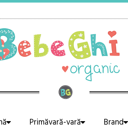
nă
Primăvară-vară
Brand