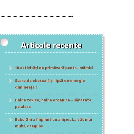
Articole recente
10 activități de primăvară pentru mămici
Stare de oboseală și lipsă de energie
dimineața ?
Haine toxice, haine organice – sănătate
pe alese
Bebe Ghi a împlinit un anișor. La cât mai
mulți, dragule!