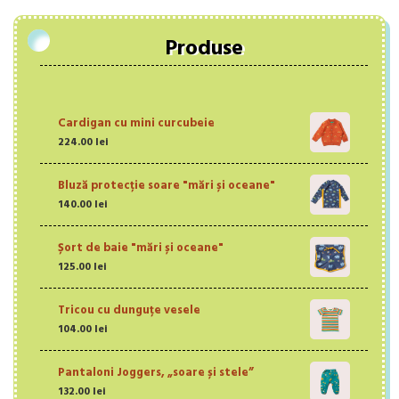
Produse
Cardigan cu mini curcubeie
224.00
lei
Bluză protecție soare "mări și oceane"
140.00
lei
Șort de baie "mări și oceane"
125.00
lei
Tricou cu dunguțe vesele
104.00
lei
Pantaloni Joggers, „soare și stele”
132.00
lei