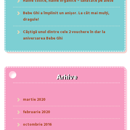
Haine toxice, haine organice – sănătate pe alese
Bebe Ghi a împlinit un anișor. La cât mai mulți,
dragule!
Câștigă unul dintre cele 2 vouchere în dar la
aniversarea Bebe Ghi
Arhive
martie 2020
februarie 2020
octombrie 2016