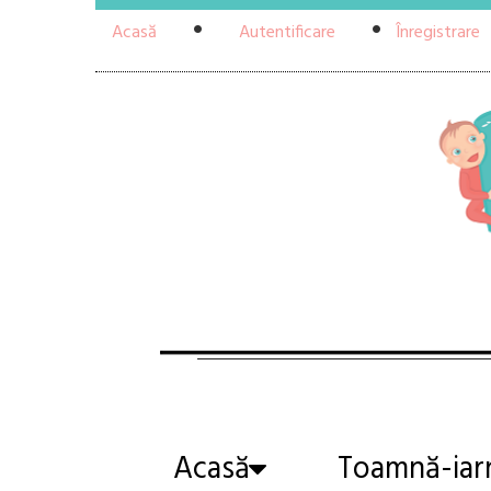
Acasă
Autentificare
Înregistrare
Acasă
Toamnă-iar