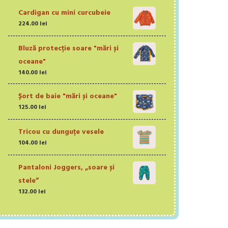
Cardigan cu mini curcubeie
224.00
lei
Bluză protecție soare "mări și
oceane"
140.00
lei
Șort de baie "mări și oceane"
125.00
lei
Tricou cu dunguțe vesele
104.00
lei
Pantaloni Joggers, „soare și
stele”
132.00
lei