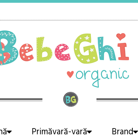
nă
Primăvară-vară
Brand