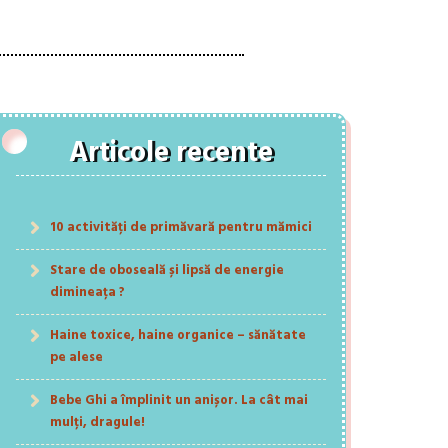
Articole recente
10 activități de primăvară pentru mămici
Stare de oboseală și lipsă de energie
dimineața ?
Haine toxice, haine organice – sănătate
pe alese
Bebe Ghi a împlinit un anișor. La cât mai
mulți, dragule!