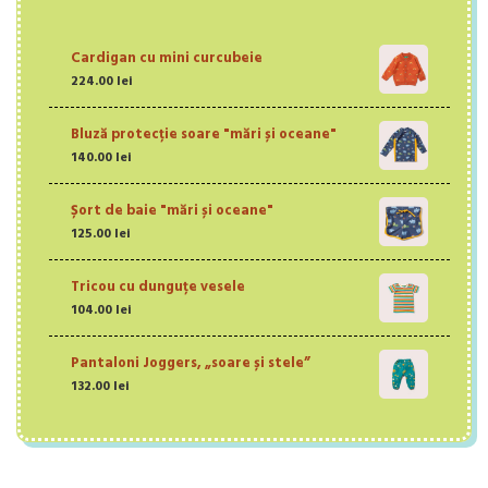
Cardigan cu mini curcubeie
224.00
lei
Bluză protecție soare "mări și oceane"
140.00
lei
Șort de baie "mări și oceane"
125.00
lei
Tricou cu dunguțe vesele
104.00
lei
Pantaloni Joggers, „soare și stele”
132.00
lei