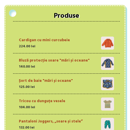
Produse
Cardigan cu mini curcubeie
224.00
lei
Bluză protecție soare "mări și oceane"
140.00
lei
Șort de baie "mări și oceane"
125.00
lei
Tricou cu dunguțe vesele
104.00
lei
Pantaloni Joggers, „soare și stele”
132.00
lei