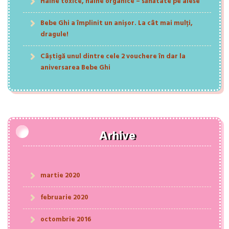
Haine toxice, haine organice – sănătate pe alese
Bebe Ghi a împlinit un anișor. La cât mai mulți,
dragule!
Câștigă unul dintre cele 2 vouchere în dar la
aniversarea Bebe Ghi
Arhive
martie 2020
februarie 2020
octombrie 2016