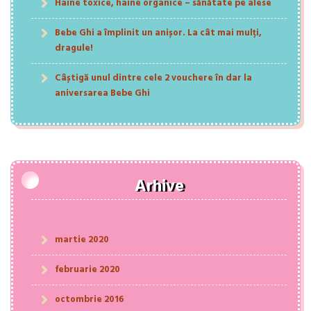
Haine toxice, haine organice – sănătate pe alese
Bebe Ghi a împlinit un anișor. La cât mai mulți,
dragule!
Câștigă unul dintre cele 2 vouchere în dar la
aniversarea Bebe Ghi
Arhive
martie 2020
februarie 2020
octombrie 2016