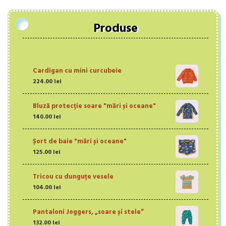
Produse
Cardigan cu mini curcubeie
224.00
lei
Bluză protecție soare "mări și oceane"
140.00
lei
Șort de baie "mări și oceane"
125.00
lei
Tricou cu dunguțe vesele
104.00
lei
Pantaloni Joggers, „soare și stele”
132.00
lei